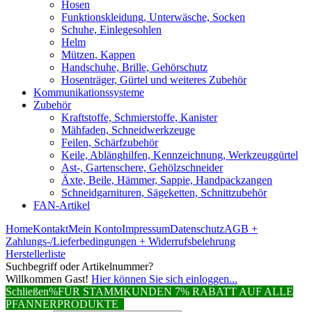
Hosen
Funktionskleidung, Unterwäsche, Socken
Schuhe, Einlegesohlen
Helm
Mützen, Kappen
Handschuhe, Brille, Gehörschutz
Hosenträger, Gürtel und weiteres Zubehör
Kommunikationssysteme
Zubehör
Kraftstoffe, Schmierstoffe, Kanister
Mähfaden, Schneidwerkzeuge
Feilen, Schärfzubehör
Keile, Ablänghilfen, Kennzeichnung, Werkzeuggürtel
Ast-, Gartenschere, Gehölzschneider
Äxte, Beile, Hämmer, Sappie, Handpackzangen
Schneidgarnituren, Sägeketten, Schnittzubehör
FAN-Artikel
Home
Kontakt
Mein Konto
Impressum
Datenschutz
AGB +
Zahlungs-/Lieferbedingungen + Widerrufsbelehrung
Herstellerliste
Suchbegriff oder Artikelnummer?
Willkommen Gast!
Hier können Sie sich einloggen...
Schließen
%FÜR STAMMKUNDEN 7% RABATT AUF ALLE
PFANNERPRODUKTE