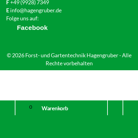
F
+49 (9928) 7349
E
info@hagengruber.de
Folge uns auf:
Facebook
© 2026 Forst- und Gartentechnik Hagengruber - Alle
Rechte vorbehalten
Mein
nach
0
Warenkorb
Konto
oben
brain at work