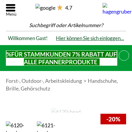
4.7
Suchbegriff oder Artikelnummer?
Willkommen Gast!
Hier können Sie sich einloggen...
%FÜR STAMMKUNDEN 7% RABATT AUF
SCHL
ALLE PFANNERPRODUKTE
Forst-, Outdoor-, Arbeitskleidung
Handschuhe,
Brille, Gehörschutz
-20%