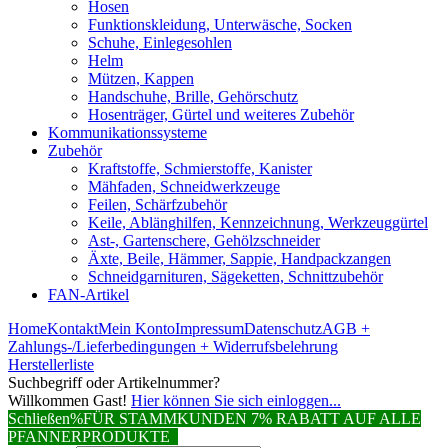
Hosen
Funktionskleidung, Unterwäsche, Socken
Schuhe, Einlegesohlen
Helm
Mützen, Kappen
Handschuhe, Brille, Gehörschutz
Hosenträger, Gürtel und weiteres Zubehör
Kommunikationssysteme
Zubehör
Kraftstoffe, Schmierstoffe, Kanister
Mähfaden, Schneidwerkzeuge
Feilen, Schärfzubehör
Keile, Ablänghilfen, Kennzeichnung, Werkzeuggürtel
Ast-, Gartenschere, Gehölzschneider
Äxte, Beile, Hämmer, Sappie, Handpackzangen
Schneidgarnituren, Sägeketten, Schnittzubehör
FAN-Artikel
Home
Kontakt
Mein Konto
Impressum
Datenschutz
AGB +
Zahlungs-/Lieferbedingungen + Widerrufsbelehrung
Herstellerliste
Suchbegriff oder Artikelnummer?
Willkommen Gast!
Hier können Sie sich einloggen...
Schließen
%FÜR STAMMKUNDEN 7% RABATT AUF ALLE
PFANNERPRODUKTE