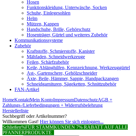
Hosen
Funktionskleidung, Unterwäsche, Socken
Schuhe, Einlegesohlen
Helm
Mützen, Kappen
Handschuhe, Brille, Gehörschutz
Hosenträger, Gürtel und weiteres Zubehör
Kommunikationssysteme
Zubehör
Kraftstoffe, Schmierstoffe, Kanister
Mähfaden, Schneidwerkzeuge
Feilen, Schärfzubehör
Keile, Ablänghilfen, Kennzeichnung, Werkzeuggürtel
Ast-, Gartenschere, Gehölzschneider
Äxte, Beile, Hämmer, Sappie, Handpackzangen
Schneidgarnituren, Sägeketten, Schnittzubehör
FAN-Artikel
Home
Kontakt
Mein Konto
Impressum
Datenschutz
AGB +
Zahlungs-/Lieferbedingungen + Widerrufsbelehrung
Herstellerliste
Suchbegriff oder Artikelnummer?
Willkommen Gast!
Hier können Sie sich einloggen...
Schließen
%FÜR STAMMKUNDEN 7% RABATT AUF ALLE
PFANNERPRODUKTE