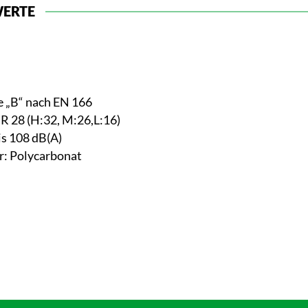
WERTE
e „B“ nach EN 166
28 (H:32, M:26,L:16)
s 108 dB(A)
er: Polycarbonat