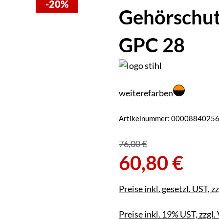
-20%
Gehörschu
GPC 28
weiterefarben
Artikelnummer:
0000884025
76,00 €
60,80 €
Preise inkl. gesetzl. UST, 
Preise inkl. 19% UST, zzgl