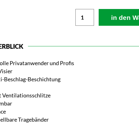
in den W
ERBLICK
olle Privatanwender und Profis
isier
ti-Beschlag-Beschichtung
 Ventilationsschlitze
hmbar
nce
ellbare Tragebänder