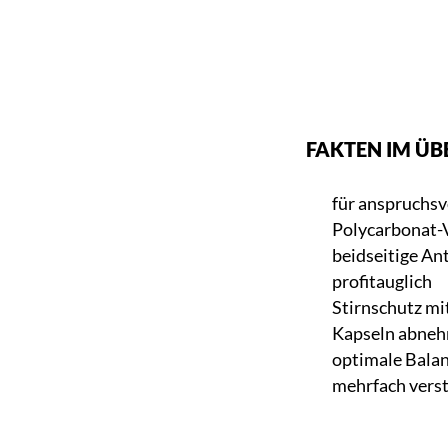
FAKTEN IM ÜB
für anspruchsv
Polycarbonat-V
beidseitige An
profitauglich
Stirnschutz mit
Kapseln abne
optimale Bala
mehrfach verst