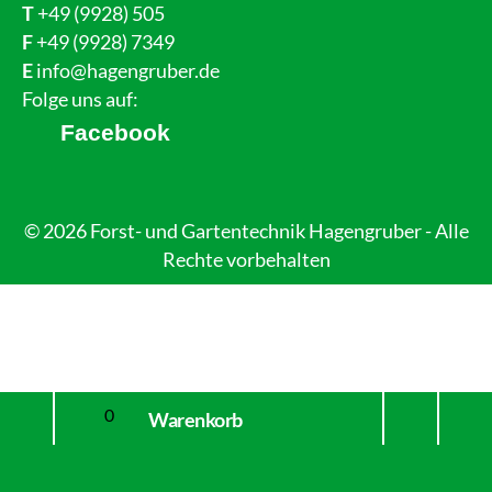
T
+49 (9928) 505
F
+49 (9928) 7349
E
info@hagengruber.de
Folge uns auf:
Facebook
© 2026 Forst- und Gartentechnik Hagengruber - Alle
Rechte vorbehalten
Mein
nach
0
Warenkorb
Konto
oben
brain at work