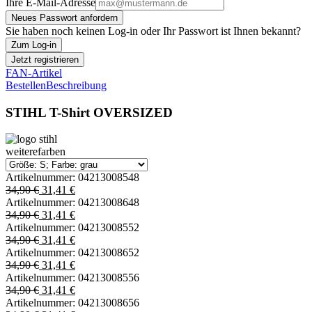
Ihre E-Mail-Adresse
Neues Passwort anfordern
Sie haben noch keinen Log-in oder Ihr Passwort ist Ihnen bekannt?
Zum Log-in
Jetzt registrieren
FAN-Artikel
Bestellen
Beschreibung
STIHL T-Shirt OVERSIZED
weiterefarben
Artikelnummer:
04213008548
34,90 €
31,41 €
Artikelnummer:
04213008648
34,90 €
31,41 €
Artikelnummer:
04213008552
34,90 €
31,41 €
Artikelnummer:
04213008652
34,90 €
31,41 €
Artikelnummer:
04213008556
34,90 €
31,41 €
Artikelnummer:
04213008656