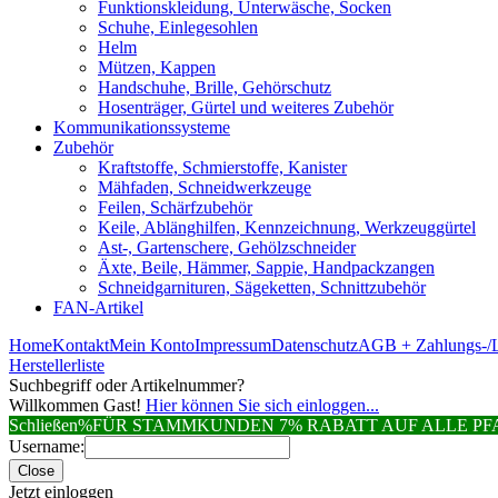
Funktionskleidung, Unterwäsche, Socken
Schuhe, Einlegesohlen
Helm
Mützen, Kappen
Handschuhe, Brille, Gehörschutz
Hosenträger, Gürtel und weiteres Zubehör
Kommunikationssysteme
Zubehör
Kraftstoffe, Schmierstoffe, Kanister
Mähfaden, Schneidwerkzeuge
Feilen, Schärfzubehör
Keile, Ablänghilfen, Kennzeichnung, Werkzeuggürtel
Ast-, Gartenschere, Gehölzschneider
Äxte, Beile, Hämmer, Sappie, Handpackzangen
Schneidgarnituren, Sägeketten, Schnittzubehör
FAN-Artikel
Home
Kontakt
Mein Konto
Impressum
Datenschutz
AGB + Zahlungs-/L
Herstellerliste
Suchbegriff oder Artikelnummer?
Willkommen Gast!
Hier können Sie sich einloggen...
Schließen
%FÜR STAMMKUNDEN 7% RABATT AUF ALLE 
Username:
Close
Jetzt einloggen