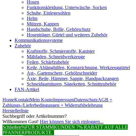
Hosen
Funktionskleidung, Unterwäsche, Socken
Schuhe, Einlegesohlen
Helm
Mützen, Kappen
Handschuhe, Brille, Gehörschutz
Hosenträger, Gürtel und weiteres Zubehör
Kommunikationssysteme
Zubehör
Kraftstoffe, Schmierstoffe, Kanister
Mähfaden, Schneidwerkzeuge
Feilen, Schärfzubehör
Keile, Ablänghilfen, Kennzeichnung, Werkzeuggürtel
Ast-, Gartenschere, Gehölzschneider
Äxte, Beile, Hämmer, Sappie, Handpackzangen
Schneidgarnituren, Sägeketten, Schnittzubehör
FAN-Artikel
Home
Kontakt
Mein Konto
Impressum
Datenschutz
AGB +
Zahlungs-/Lieferbedingungen + Widerrufsbelehrung
Herstellerliste
Suchbegriff oder Artikelnummer?
Willkommen Gast!
Hier können Sie sich einloggen...
Schließen
%FÜR STAMMKUNDEN 7% RABATT AUF ALLE
PFANNERPRODUKTE