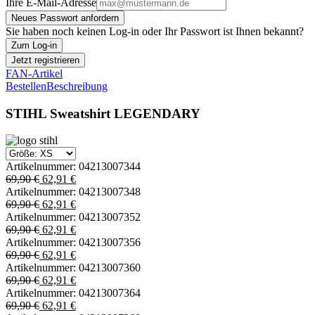
Ihre E-Mail-Adresse
Neues Passwort anfordern
Sie haben noch keinen Log-in oder Ihr Passwort ist Ihnen bekannt?
Zum Log-in
Jetzt registrieren
FAN-Artikel
Bestellen
Beschreibung
STIHL Sweatshirt LEGENDARY
Artikelnummer:
04213007344
69,90 €
62,91 €
Artikelnummer:
04213007348
69,90 €
62,91 €
Artikelnummer:
04213007352
69,90 €
62,91 €
Artikelnummer:
04213007356
69,90 €
62,91 €
Artikelnummer:
04213007360
69,90 €
62,91 €
Artikelnummer:
04213007364
69,90 €
62,91 €