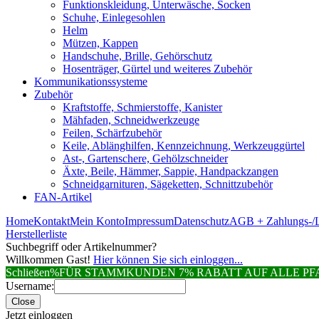
Funktionskleidung, Unterwäsche, Socken
Schuhe, Einlegesohlen
Helm
Mützen, Kappen
Handschuhe, Brille, Gehörschutz
Hosenträger, Gürtel und weiteres Zubehör
Kommunikationssysteme
Zubehör
Kraftstoffe, Schmierstoffe, Kanister
Mähfaden, Schneidwerkzeuge
Feilen, Schärfzubehör
Keile, Ablänghilfen, Kennzeichnung, Werkzeuggürtel
Ast-, Gartenschere, Gehölzschneider
Äxte, Beile, Hämmer, Sappie, Handpackzangen
Schneidgarnituren, Sägeketten, Schnittzubehör
FAN-Artikel
Home
Kontakt
Mein Konto
Impressum
Datenschutz
AGB + Zahlungs-/L
Herstellerliste
Suchbegriff oder Artikelnummer?
Willkommen Gast!
Hier können Sie sich einloggen...
Schließen
%FÜR STAMMKUNDEN 7% RABATT AUF ALLE 
Username:
Close
Jetzt einloggen