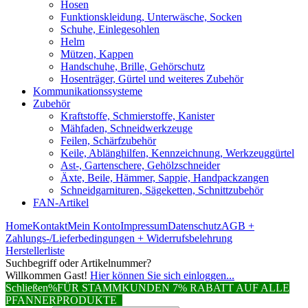
Hosen
Funktionskleidung, Unterwäsche, Socken
Schuhe, Einlegesohlen
Helm
Mützen, Kappen
Handschuhe, Brille, Gehörschutz
Hosenträger, Gürtel und weiteres Zubehör
Kommunikationssysteme
Zubehör
Kraftstoffe, Schmierstoffe, Kanister
Mähfaden, Schneidwerkzeuge
Feilen, Schärfzubehör
Keile, Ablänghilfen, Kennzeichnung, Werkzeuggürtel
Ast-, Gartenschere, Gehölzschneider
Äxte, Beile, Hämmer, Sappie, Handpackzangen
Schneidgarnituren, Sägeketten, Schnittzubehör
FAN-Artikel
Home
Kontakt
Mein Konto
Impressum
Datenschutz
AGB +
Zahlungs-/Lieferbedingungen + Widerrufsbelehrung
Herstellerliste
Suchbegriff oder Artikelnummer?
Willkommen Gast!
Hier können Sie sich einloggen...
Schließen
%FÜR STAMMKUNDEN 7% RABATT AUF ALLE
PFANNERPRODUKTE