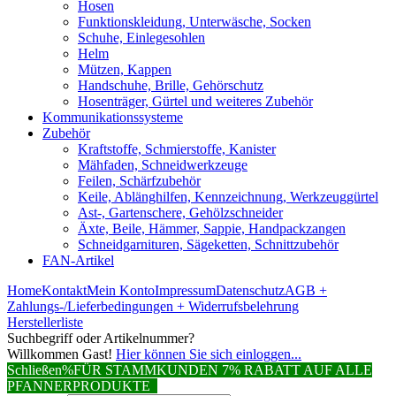
Hosen
Funktionskleidung, Unterwäsche, Socken
Schuhe, Einlegesohlen
Helm
Mützen, Kappen
Handschuhe, Brille, Gehörschutz
Hosenträger, Gürtel und weiteres Zubehör
Kommunikationssysteme
Zubehör
Kraftstoffe, Schmierstoffe, Kanister
Mähfaden, Schneidwerkzeuge
Feilen, Schärfzubehör
Keile, Ablänghilfen, Kennzeichnung, Werkzeuggürtel
Ast-, Gartenschere, Gehölzschneider
Äxte, Beile, Hämmer, Sappie, Handpackzangen
Schneidgarnituren, Sägeketten, Schnittzubehör
FAN-Artikel
Home
Kontakt
Mein Konto
Impressum
Datenschutz
AGB +
Zahlungs-/Lieferbedingungen + Widerrufsbelehrung
Herstellerliste
Suchbegriff oder Artikelnummer?
Willkommen Gast!
Hier können Sie sich einloggen...
Schließen
%FÜR STAMMKUNDEN 7% RABATT AUF ALLE
PFANNERPRODUKTE