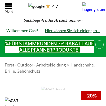
4.7
Suchbegriff oder Artikelnummer?
Willkommen Gast!
Hier können Sie sich einloggen...
%FÜR STAMMKUNDEN 7% RABATT AUF
SCHL
ALLE PFANNERPRODUKTE
Forst-, Outdoor-, Arbeitskleidung
Handschuhe,
Brille, Gehörschutz
-20%