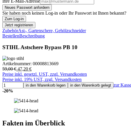
Ihre E-Mail-Adresse
Neues Passwort anfordern
Sie haben noch keinen Log-in oder Ihr Passwort ist Ihnen bekannt?
Zum Log-in
Jetzt registrieren
Zubehör
Ast-, Gartenschere, Gehölzschneider
Bestellen
Beschreibung
STIHL Astschere Bypass PB 10
Artikelnummer:
00008813669
59,00 €
47,20 €
Preise inkl. gesetzl. UST, zzgl. Versandkosten
Preise inkl. 19% UST, zzgl. Versandkosten
zur Kass
in den Warenkorb legen
in den Warenkorb gelegt
-20%
Fakten im Überblick