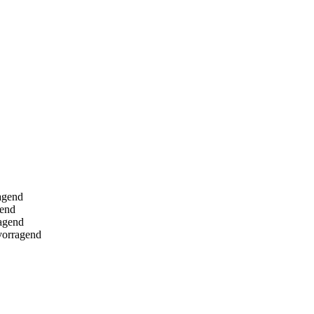
agend
gend
agend
vorragend