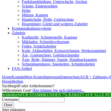
Funktionskleidung, Unterwäsche, Socken
Schuhe, Einlegesohlen
Helm
Mützen, Kappen
Handschuhe, Brille, Gehörschutz
Hosenträger, Gürtel und weiteres Zubehör
Kommunikationssysteme
Zubehör
Kraftstoffe, Schmierstoffe, Kanister
Mähfaden, Schneidwerkzeuge
Feilen, Schärfzubehör
Keile, Ablänghilfen, Kennzeichnung, Werkzeuggürtel
Ast-, Gartenschere, Gehölzschneider
Äxte, Beile, Hämmer, Sappie, Handpackzangen
Schneidgarnituren, Sägeketten, Schnittzubehör
FAN-Artikel
Home
Kontakt
Mein Konto
Impressum
Datenschutz
AGB + Zahlungs-/L
Herstellerliste
Suchbegriff oder Artikelnummer?
Willkommen Gast!
Hier können Sie sich einloggen...
Schließen
%FÜR STAMMKUNDEN 7% RABATT AUF ALLE 
Username:
Close
Jetzt einloggen