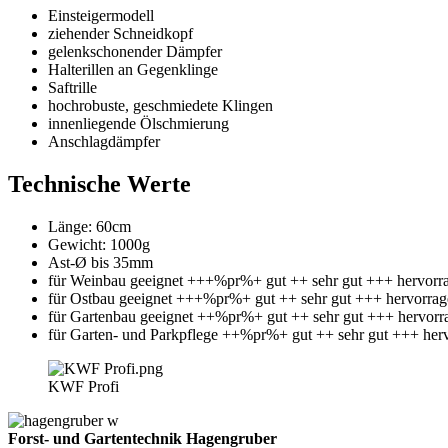
Einsteigermodell
ziehender Schneidkopf
gelenkschonender Dämpfer
Halterillen an Gegenklinge
Saftrille
hochrobuste, geschmiedete Klingen
innenliegende Ölschmierung
Anschlagdämpfer
Technische Werte
Länge: 60cm
Gewicht: 1000g
Ast-Ø bis 35mm
für Weinbau geeignet +++%pr%+ gut ++ sehr gut +++ hervorr
für Ostbau geeignet +++%pr%+ gut ++ sehr gut +++ hervorra
für Gartenbau geeignet ++%pr%+ gut ++ sehr gut +++ hervorr
für Garten- und Parkpflege ++%pr%+ gut ++ sehr gut +++ her
KWF Profi
Forst- und Gartentechnik Hagengruber