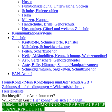
Hosen
Funktionskleidung, Unterwäsche, Socken
Schuhe, Einlegesohlen
Helm
Mützen, Kappen
Handschuhe, Brille, Gehörschutz
Hosenträger, Gürtel und weiteres Zubehör
Kommunikationssysteme
Zubehör
Kraftstoffe, Schmierstoffe, Kanister
Mähfaden, Schneidwerkzeuge
Feilen, Schärfzubehör
Keile, Ablänghilfen, Kennzeichnung, Werkzeuggürtel
Ast-, Gartenschere, Gehölzschneider
Äxte, Beile, Hämmer, Sappie, Handpackzangen
Schneidgarnituren, Sägeketten, Schnittzubehör
FAN-Artikel
Home
Kontakt
Mein Konto
Impressum
Datenschutz
AGB +
Zahlungs-/Lieferbedingungen + Widerrufsbelehrung
Herstellerliste
Suchbegriff oder Artikelnummer?
Willkommen Gast!
Hier können Sie sich einloggen...
Schließen
%FÜR STAMMKUNDEN 7% RABATT AUF ALLE
PFANNERPRODUKTE