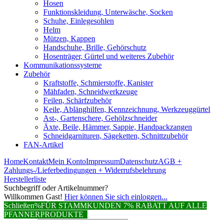
Hosen
Funktionskleidung, Unterwäsche, Socken
Schuhe, Einlegesohlen
Helm
Mützen, Kappen
Handschuhe, Brille, Gehörschutz
Hosenträger, Gürtel und weiteres Zubehör
Kommunikationssysteme
Zubehör
Kraftstoffe, Schmierstoffe, Kanister
Mähfaden, Schneidwerkzeuge
Feilen, Schärfzubehör
Keile, Ablänghilfen, Kennzeichnung, Werkzeuggürtel
Ast-, Gartenschere, Gehölzschneider
Äxte, Beile, Hämmer, Sappie, Handpackzangen
Schneidgarnituren, Sägeketten, Schnittzubehör
FAN-Artikel
Home
Kontakt
Mein Konto
Impressum
Datenschutz
AGB +
Zahlungs-/Lieferbedingungen + Widerrufsbelehrung
Herstellerliste
Suchbegriff oder Artikelnummer?
Willkommen Gast!
Hier können Sie sich einloggen...
Schließen
%FÜR STAMMKUNDEN 7% RABATT AUF ALLE
PFANNERPRODUKTE