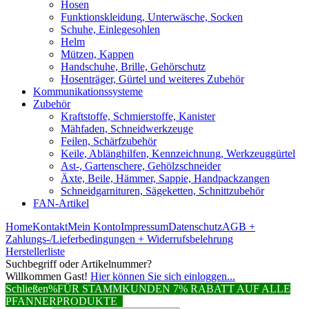
Hosen
Funktionskleidung, Unterwäsche, Socken
Schuhe, Einlegesohlen
Helm
Mützen, Kappen
Handschuhe, Brille, Gehörschutz
Hosenträger, Gürtel und weiteres Zubehör
Kommunikationssysteme
Zubehör
Kraftstoffe, Schmierstoffe, Kanister
Mähfaden, Schneidwerkzeuge
Feilen, Schärfzubehör
Keile, Ablänghilfen, Kennzeichnung, Werkzeuggürtel
Ast-, Gartenschere, Gehölzschneider
Äxte, Beile, Hämmer, Sappie, Handpackzangen
Schneidgarnituren, Sägeketten, Schnittzubehör
FAN-Artikel
Home
Kontakt
Mein Konto
Impressum
Datenschutz
AGB +
Zahlungs-/Lieferbedingungen + Widerrufsbelehrung
Herstellerliste
Suchbegriff oder Artikelnummer?
Willkommen Gast!
Hier können Sie sich einloggen...
Schließen
%FÜR STAMMKUNDEN 7% RABATT AUF ALLE
PFANNERPRODUKTE