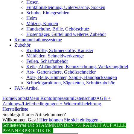
Hosen
Funktionskleidung, Unterwäsche, Socken
Schuhe, Einlegesohlen
Helm
Mützen, Kappen
Handschuhe, Brille, Gehörschutz
Hosenträger, Gürtel und weiteres Zubehör
Kommunikationssysteme
Zubehör
Kraftstoffe, Schmierstoffe, Kanister
Mähfaden, Schneidwerkzeuge
Feilen, Schärfzubehör
Keile, Ablänghilfen, Kennzeichnung, Werkzeuggürtel
Ast-, Gartenschere, Gehölzschneider
Äxte, Beile, Hämmer, Sappie, Handpackzangen
Schneidgarnituren, Sägeketten, Schnittzubehör
FAN-Artikel
Home
Kontakt
Mein Konto
Impressum
Datenschutz
AGB +
Zahlungs-/Lieferbedingungen + Widerrufsbelehrung
Herstellerliste
Suchbegriff oder Artikelnummer?
Willkommen Gast!
Hier können Sie sich einloggen...
Schließen
%FÜR STAMMKUNDEN 7% RABATT AUF ALLE
PFANNERPRODUKTE