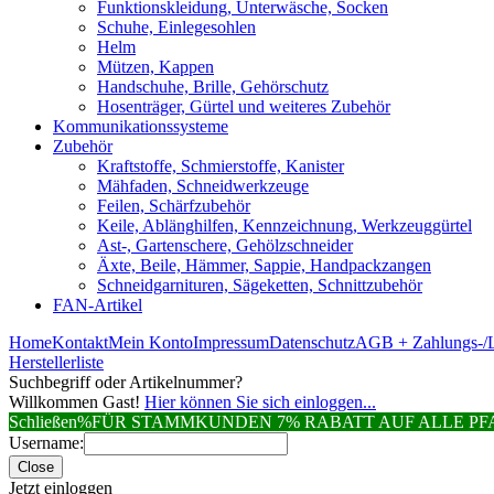
Funktionskleidung, Unterwäsche, Socken
Schuhe, Einlegesohlen
Helm
Mützen, Kappen
Handschuhe, Brille, Gehörschutz
Hosenträger, Gürtel und weiteres Zubehör
Kommunikationssysteme
Zubehör
Kraftstoffe, Schmierstoffe, Kanister
Mähfaden, Schneidwerkzeuge
Feilen, Schärfzubehör
Keile, Ablänghilfen, Kennzeichnung, Werkzeuggürtel
Ast-, Gartenschere, Gehölzschneider
Äxte, Beile, Hämmer, Sappie, Handpackzangen
Schneidgarnituren, Sägeketten, Schnittzubehör
FAN-Artikel
Home
Kontakt
Mein Konto
Impressum
Datenschutz
AGB + Zahlungs-/L
Herstellerliste
Suchbegriff oder Artikelnummer?
Willkommen Gast!
Hier können Sie sich einloggen...
Schließen
%FÜR STAMMKUNDEN 7% RABATT AUF ALLE 
Username:
Close
Jetzt einloggen