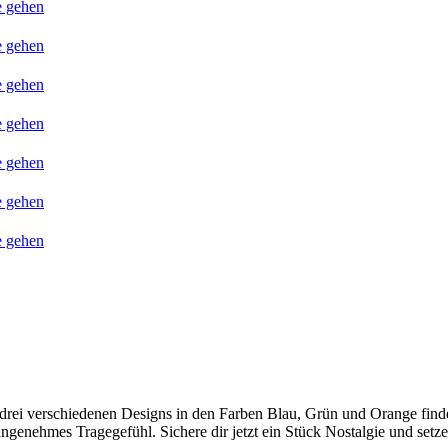
e gehen
e gehen
e gehen
e gehen
e gehen
e gehen
e gehen
rei verschiedenen Designs in den Farben Blau, Grün und Orange findest
enehmes Tragegefühl. Sichere dir jetzt ein Stück Nostalgie und setze 