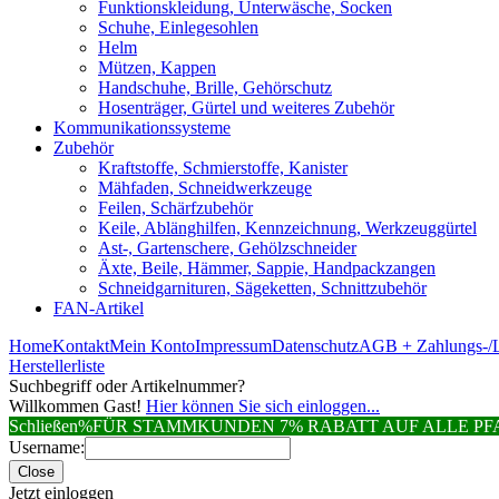
Funktionskleidung, Unterwäsche, Socken
Schuhe, Einlegesohlen
Helm
Mützen, Kappen
Handschuhe, Brille, Gehörschutz
Hosenträger, Gürtel und weiteres Zubehör
Kommunikationssysteme
Zubehör
Kraftstoffe, Schmierstoffe, Kanister
Mähfaden, Schneidwerkzeuge
Feilen, Schärfzubehör
Keile, Ablänghilfen, Kennzeichnung, Werkzeuggürtel
Ast-, Gartenschere, Gehölzschneider
Äxte, Beile, Hämmer, Sappie, Handpackzangen
Schneidgarnituren, Sägeketten, Schnittzubehör
FAN-Artikel
Home
Kontakt
Mein Konto
Impressum
Datenschutz
AGB + Zahlungs-/L
Herstellerliste
Suchbegriff oder Artikelnummer?
Willkommen Gast!
Hier können Sie sich einloggen...
Schließen
%FÜR STAMMKUNDEN 7% RABATT AUF ALLE 
Username:
Close
Jetzt einloggen