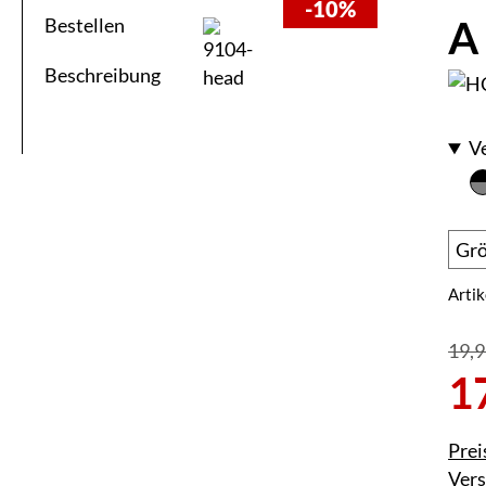
-10%
A
Bestellen
Beschreibung
V
Arti
19,9
1
Prei
Ver