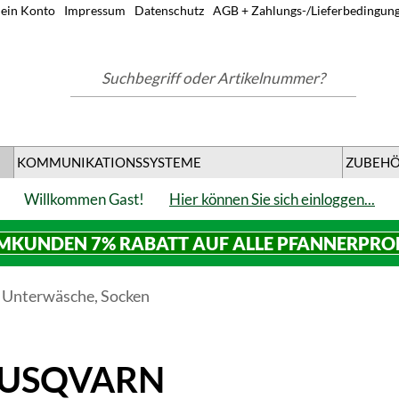
ein Konto
Impressum
Datenschutz
AGB + Zahlungs-/Lieferbedingun
Suchbegriff oder Artikelnummer?
KOMMUNIKATIONSSYSTEME
ZUBEH
Willkommen Gast!
Hier können Sie sich einloggen...
MKUNDEN 7% RABATT AUF ALLE PFANNERPR
, Unterwäsche, Socken
USQVARN