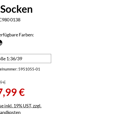
 Socken
erfügbare Farben:
kelnummer:
5951055-01
9 €
7,99 €
se inkl. 19% UST, zzgl.
sandkosten