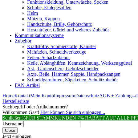
Funktionskleidung, Unterwäsche, Socken
Schuhe, Einlegesohlen
Helm
Mützen, Kappen
Handschuhe, Brille, Gehörschutz
Hosenträger, Gürtel und weiteres Zubehör
Kommunikationssysteme
Zubehör
Kraftstoffe, Schmierstoffe, Kanister
Mähfaden, Schneidwerkzeuge
Feilen, Schärfzubehör
Keile, Ablänghilfen, Kennzeichnung, Werkzeuggürtel
Ast-, Gartenschere, Gehölzschneider
Äxte, Beile, Hämmer, Sappie, Handpackzangen
Schneidgarnituren, Sägeketten, Schnittzubehör
FAN-Artikel
Home
Kontakt
Mein Konto
Impressum
Datenschutz
AGB + Zahlungs-/L
Herstellerliste
Suchbegriff oder Artikelnummer?
Willkommen Gast!
Hier können Sie sich einloggen...
Schließen
%FÜR STAMMKUNDEN 7% RABATT AUF ALLE 
Username:
Close
Jetzt einloggen