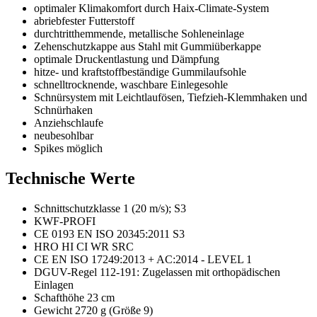
optimaler Klimakomfort durch Haix-Climate-System
abriebfester Futterstoff
durchtritthemmende, metallische Sohleneinlage
Zehenschutzkappe aus Stahl mit Gummiüberkappe
optimale Druckentlastung und Dämpfung
hitze- und kraftstoffbeständige Gummilaufsohle
schnelltrocknende, waschbare Einlegesohle
Schnürsystem mit Leichtlaufösen, Tiefzieh-Klemmhaken und
Schnürhaken
Anziehschlaufe
neubesohlbar
Spikes möglich
Technische Werte
Schnittschutzklasse 1 (20 m/s); S3
KWF-PROFI
CE 0193 EN ISO 20345:2011 S3
HRO HI CI WR SRC
CE EN ISO 17249:2013 + AC:2014 - LEVEL 1
DGUV-Regel 112-191: Zugelassen mit orthopädischen
Einlagen
Schafthöhe 23 cm
Gewicht 2720 g (Größe 9)