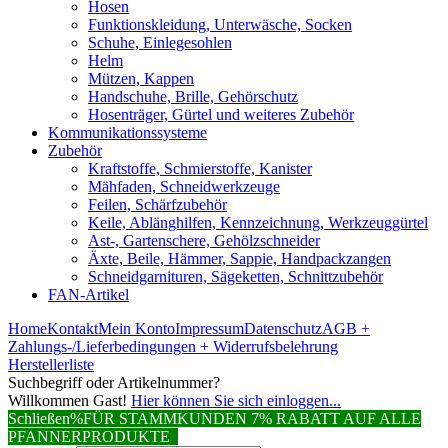
Hosen
Funktionskleidung, Unterwäsche, Socken
Schuhe, Einlegesohlen
Helm
Mützen, Kappen
Handschuhe, Brille, Gehörschutz
Hosenträger, Gürtel und weiteres Zubehör
Kommunikationssysteme
Zubehör
Kraftstoffe, Schmierstoffe, Kanister
Mähfaden, Schneidwerkzeuge
Feilen, Schärfzubehör
Keile, Ablänghilfen, Kennzeichnung, Werkzeuggürtel
Ast-, Gartenschere, Gehölzschneider
Äxte, Beile, Hämmer, Sappie, Handpackzangen
Schneidgarnituren, Sägeketten, Schnittzubehör
FAN-Artikel
Home
Kontakt
Mein Konto
Impressum
Datenschutz
AGB +
Zahlungs-/Lieferbedingungen + Widerrufsbelehrung
Herstellerliste
Suchbegriff oder Artikelnummer?
Willkommen Gast!
Hier können Sie sich einloggen...
Schließen
%FÜR STAMMKUNDEN 7% RABATT AUF ALLE
PFANNERPRODUKTE