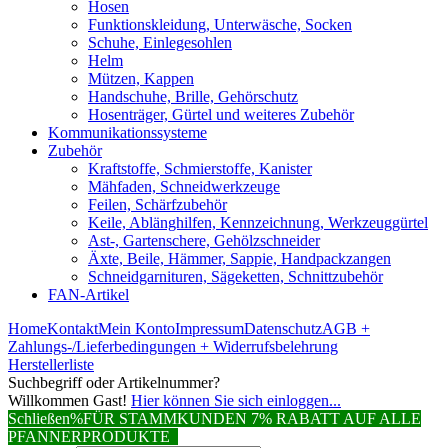
Hosen
Funktionskleidung, Unterwäsche, Socken
Schuhe, Einlegesohlen
Helm
Mützen, Kappen
Handschuhe, Brille, Gehörschutz
Hosenträger, Gürtel und weiteres Zubehör
Kommunikationssysteme
Zubehör
Kraftstoffe, Schmierstoffe, Kanister
Mähfaden, Schneidwerkzeuge
Feilen, Schärfzubehör
Keile, Ablänghilfen, Kennzeichnung, Werkzeuggürtel
Ast-, Gartenschere, Gehölzschneider
Äxte, Beile, Hämmer, Sappie, Handpackzangen
Schneidgarnituren, Sägeketten, Schnittzubehör
FAN-Artikel
Home
Kontakt
Mein Konto
Impressum
Datenschutz
AGB +
Zahlungs-/Lieferbedingungen + Widerrufsbelehrung
Herstellerliste
Suchbegriff oder Artikelnummer?
Willkommen Gast!
Hier können Sie sich einloggen...
Schließen
%FÜR STAMMKUNDEN 7% RABATT AUF ALLE
PFANNERPRODUKTE