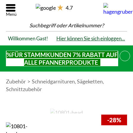
4.7
Suchbegriff oder Artikelnummer?
Willkommen Gast!
Hier können Sie sich einloggen...
%FÜR STAMMKUNDEN 7% RABATT AUF
SCHL
ALLE PFANNERPRODUKTE
Zubehör
Schneidgarnituren, Sägeketten,
Schnittzubehör
-28%