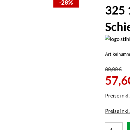
-28%
325 
Schi
Artikelnumm
80,00 €
57,6
Preise inkl
Preise inkl