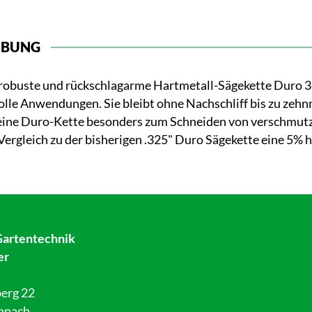
IBUNG
robuste und rückschlagarme Hartmetall-Sägekette Duro 3 P
lle Anwendungen. Sie bleibt ohne Nachschliff bis zu zehn
 eine Duro-Kette besonders zum Schneiden von verschmutz
Vergleich zu der bisherigen .325" Duro Sägekette eine 5% h
Gartentechnik
er
erg 22
hnach