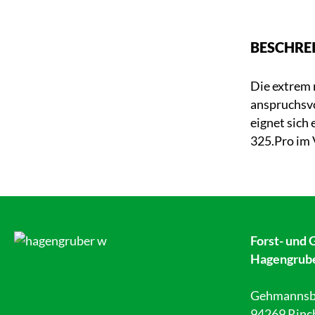
BESCHRE
Die extrem 
anspruchsvo
eignet sich
325.Pro im 
Forst- und 
Hagengrub
Gehmannsb
94269 Rinc