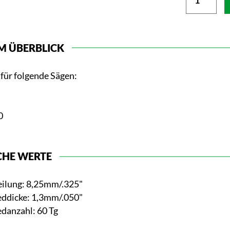
M ÜBERBLICK
für folgende Sägen:
0
CHE WERTE
eilung: 8,25mm/.325"
eddicke: 1,3mm/.050"
edanzahl: 60 Tg