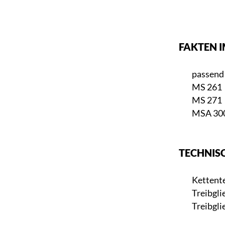
FAKTEN I
passend 
MS 261
MS 271
MSA 30
TECHNIS
Kettent
Treibgli
Treibgli