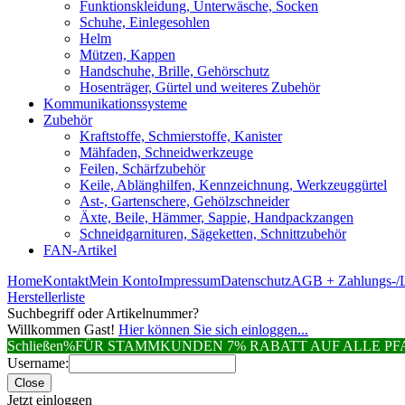
Funktionskleidung, Unterwäsche, Socken
Schuhe, Einlegesohlen
Helm
Mützen, Kappen
Handschuhe, Brille, Gehörschutz
Hosenträger, Gürtel und weiteres Zubehör
Kommunikationssysteme
Zubehör
Kraftstoffe, Schmierstoffe, Kanister
Mähfaden, Schneidwerkzeuge
Feilen, Schärfzubehör
Keile, Ablänghilfen, Kennzeichnung, Werkzeuggürtel
Ast-, Gartenschere, Gehölzschneider
Äxte, Beile, Hämmer, Sappie, Handpackzangen
Schneidgarnituren, Sägeketten, Schnittzubehör
FAN-Artikel
Home
Kontakt
Mein Konto
Impressum
Datenschutz
AGB + Zahlungs-/L
Herstellerliste
Suchbegriff oder Artikelnummer?
Willkommen Gast!
Hier können Sie sich einloggen...
Schließen
%FÜR STAMMKUNDEN 7% RABATT AUF ALLE 
Username:
Close
Jetzt einloggen