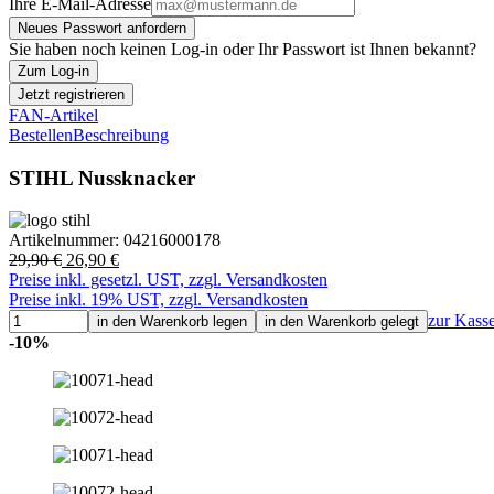
Ihre E-Mail-Adresse
Neues Passwort anfordern
Sie haben noch keinen Log-in oder Ihr Passwort ist Ihnen bekannt?
Zum Log-in
Jetzt registrieren
FAN-Artikel
Bestellen
Beschreibung
STIHL Nussknacker
Artikelnummer:
04216000178
29,90 €
26,90 €
Preise inkl. gesetzl. UST, zzgl. Versandkosten
Preise inkl. 19% UST, zzgl. Versandkosten
zur Kass
in den Warenkorb legen
in den Warenkorb gelegt
-10%