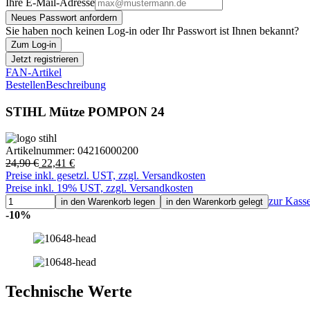
Ihre E-Mail-Adresse
Neues Passwort anfordern
Sie haben noch keinen Log-in oder Ihr Passwort ist Ihnen bekannt?
Zum Log-in
Jetzt registrieren
FAN-Artikel
Bestellen
Beschreibung
STIHL Mütze POMPON 24
Artikelnummer:
04216000200
24,90 €
22,41 €
Preise inkl. gesetzl. UST, zzgl. Versandkosten
Preise inkl. 19% UST, zzgl. Versandkosten
zur Kass
in den Warenkorb legen
in den Warenkorb gelegt
-10%
Technische Werte