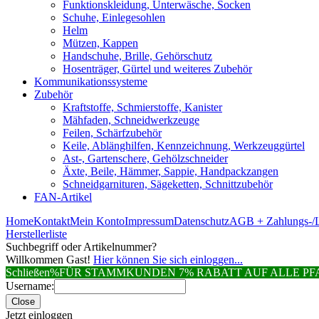
Funktionskleidung, Unterwäsche, Socken
Schuhe, Einlegesohlen
Helm
Mützen, Kappen
Handschuhe, Brille, Gehörschutz
Hosenträger, Gürtel und weiteres Zubehör
Kommunikationssysteme
Zubehör
Kraftstoffe, Schmierstoffe, Kanister
Mähfaden, Schneidwerkzeuge
Feilen, Schärfzubehör
Keile, Ablänghilfen, Kennzeichnung, Werkzeuggürtel
Ast-, Gartenschere, Gehölzschneider
Äxte, Beile, Hämmer, Sappie, Handpackzangen
Schneidgarnituren, Sägeketten, Schnittzubehör
FAN-Artikel
Home
Kontakt
Mein Konto
Impressum
Datenschutz
AGB + Zahlungs-/L
Herstellerliste
Suchbegriff oder Artikelnummer?
Willkommen Gast!
Hier können Sie sich einloggen...
Schließen
%FÜR STAMMKUNDEN 7% RABATT AUF ALLE 
Username:
Close
Jetzt einloggen