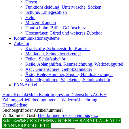
Hosen
Funktionskleidung, Unterwäsche, Socken
Schuhe, Einlegesohlen
Helm
Mützen, Kappen
Handschuhe, Brille, Gehörschutz
Hosenträger, Gürtel und weiteres Zubehör
Kommunikationssysteme
Zubehör
Kraftstoffe, Schmierstoffe, Kanister
Mähfaden, Schneidwerkzeuge
Feilen, Schärfzubehör
Keile, Ablänghilfen, Kennzeichnung, Werkzeuggürtel
Ast-, Gartenschere, Gehölzschneider
Äxte, Beile, Hämmer, Sappie, Handpackzangen
Schneidgarnituren, Sägeketten, Schnittzubehör
FAN-Artikel
Home
Kontakt
Mein Konto
Impressum
Datenschutz
AGB +
Zahlungs-/Lieferbedingungen + Widerrufsbelehrung
Herstellerliste
Suchbegriff oder Artikelnummer?
Willkommen Gast!
Hier können Sie sich einloggen...
Schließen
%FÜR STAMMKUNDEN 7% RABATT AUF ALLE
PFANNERPRODUKTE