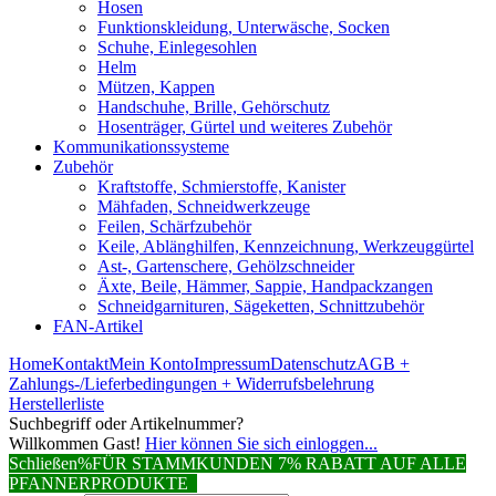
Hosen
Funktionskleidung, Unterwäsche, Socken
Schuhe, Einlegesohlen
Helm
Mützen, Kappen
Handschuhe, Brille, Gehörschutz
Hosenträger, Gürtel und weiteres Zubehör
Kommunikationssysteme
Zubehör
Kraftstoffe, Schmierstoffe, Kanister
Mähfaden, Schneidwerkzeuge
Feilen, Schärfzubehör
Keile, Ablänghilfen, Kennzeichnung, Werkzeuggürtel
Ast-, Gartenschere, Gehölzschneider
Äxte, Beile, Hämmer, Sappie, Handpackzangen
Schneidgarnituren, Sägeketten, Schnittzubehör
FAN-Artikel
Home
Kontakt
Mein Konto
Impressum
Datenschutz
AGB +
Zahlungs-/Lieferbedingungen + Widerrufsbelehrung
Herstellerliste
Suchbegriff oder Artikelnummer?
Willkommen Gast!
Hier können Sie sich einloggen...
Schließen
%FÜR STAMMKUNDEN 7% RABATT AUF ALLE
PFANNERPRODUKTE